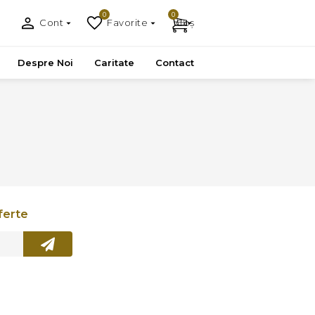
0
0
ACION
Cont
Favorite
Coș
Despre Noi
Caritate
Contact
ferte