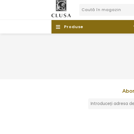
STOC
in stoc
Produse
Abon