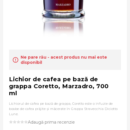
Ne pare rău - acest produs nu mai este
disponibil
Lichior de cafea pe bază de
grappa Coretto, Marzadro, 700
ml
Lichiorul de cafea pe bază de grappa, Coretto este o infuzie de
boabe de cafea prăjite şi măcerate în Grappa Stravecchia Diciotto
Lune.
Adaugă prima recenzie