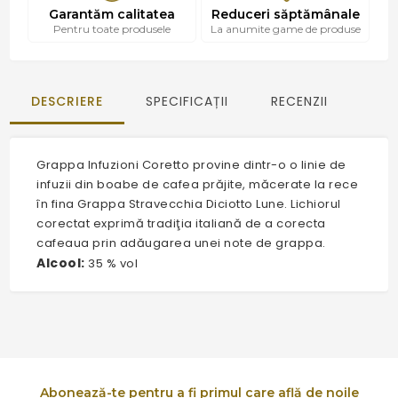
Garantăm calitatea
Reduceri săptămânale
Pentru toate produsele
La anumite game de produse
DESCRIERE
SPECIFICAȚII
RECENZII
Grappa Infuzioni Coretto provine dintr-o o linie de
infuzii din boabe de cafea prăjite, măcerate la rece
în fina Grappa Stravecchia Diciotto Lune. Lichiorul
corectat exprimă tradiţia italiană de a corecta
cafeaua prin adăugarea unei note de grappa.
Alcool:
35 % vol
Abonează-te pentru a fi primul care află de noile