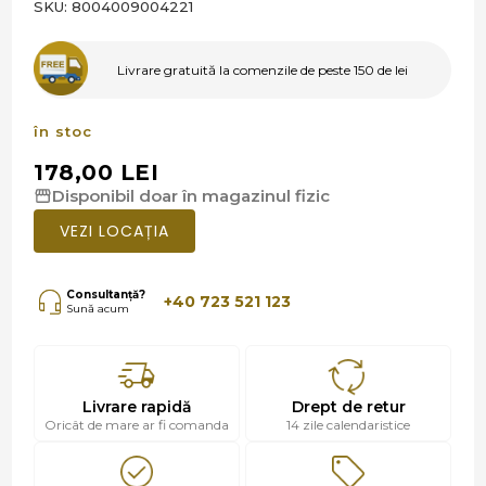
SKU:
8004009004221
Livrare gratuită la comenzile de peste 150 de lei
în stoc
178,00 LEI
Disponibil doar în magazinul fizic
VEZI LOCAȚIA
Consultanță?
+40 723 521 123
Sună acum
Livrare rapidă
Drept de retur
Oricât de mare ar fi comanda
14 zile calendaristice