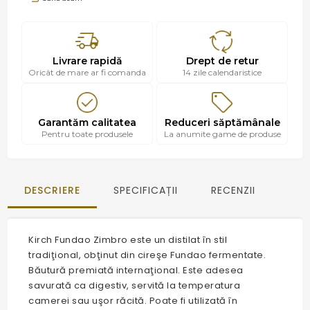
Livrare rapidă
Drept de retur
Oricât de mare ar fi comanda
14 zile calendaristice
Garantăm calitatea
Reduceri săptămânale
Pentru toate produsele
La anumite game de produse
DESCRIERE
SPECIFICAȚII
RECENZII
Kirch Fundao Zimbro este un distilat în stil
tradiţional, obţinut din cireşe Fundao fermentate.
Băutură premiată internaţional. Este adesea
savurată ca digestiv, servită la temperatura
camerei sau uşor răcită. Poate fi utilizată în