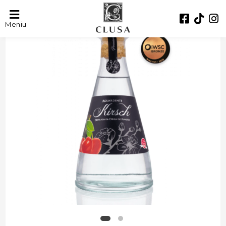
- 27%
Meniu