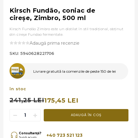
Kirsch Fundão, coniac de
cireşe, Zimbro, 500 ml
Kirsch Fundão Zimbro este un distilat în stil tradiţional, obţinut
din cireşe Fundao fermentate.
Adaugă prima recenzie
SKU:
5940628221706
Livrare gratuită la comenzile de peste 150 de lei
în stoc
241,25 LEI
175,45 LEI
ADAUGĂ ÎN COȘ
Consultanță?
+40 723 521 123
Sună acum