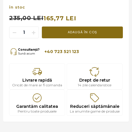
în stoc
235,00 LEI
165,77 LEI
ADAUGĂ ÎN COȘ
Consultanță?
+40 723 521 123
Sună acum
Livrare rapidă
Drept de retur
Oricât de mare ar fi comanda
14 zile calendaristice
Garantăm calitatea
Reduceri săptămânale
Pentru toate produsele
La anumite game de produse