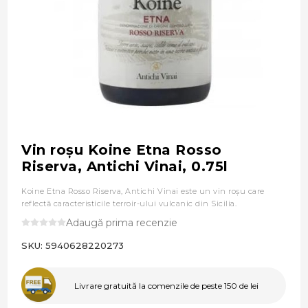
Vin roşu Koine Etna Rosso
Riserva, Antichi Vinai, 0.75l
Koine Etna Rosso Riserva, Antichi Vinai este un vin roşu care
reflectă caracteristicile terroir-ului vulcanic din Sicilia.
Adaugă prima recenzie
SKU:
5940628220273
Livrare gratuită la comenzile de peste 150 de lei