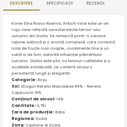
DESCRIERE
SPECIFICAȚII
RECENZII
Koine Etna Rosso Riserva, Antichi Vinai este un vin
roşu care reflectă caracteristicile terroir-ului
vulcanic din Sicilia. Se remarcă printr-o culoare
rubinie adâncă și o aromă complexă, care combină
note de fructe roșii coapte, condimente fine și un
subtil iz de fum, datorită influenței pământului
vulcanic. Gustul este plin, cu taninuri catifelate și o
aciditate echilibrată, ce conferă vinului o
persistență lungă și elegantă.
Categorie:
Roșu
Soi:
struguri Nerello Mascalese 85% - Nerello
Cappuccio 15%
Conținut de alcool:
14%
Cantitate:
0,75l
Țara de producție:
Italia
Regiunea:
Sicilia
Zona:
Castione di Sicilia