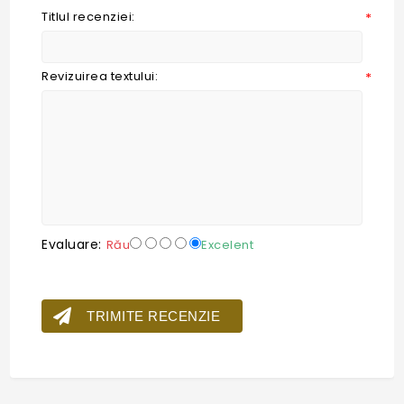
Titlul recenziei:
*
Revizuirea textului:
*
Evaluare:
Rău
Excelent
TRIMITE RECENZIE