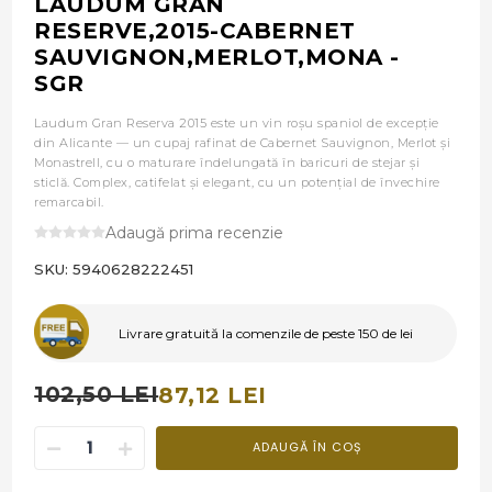
LAUDUM GRAN
RESERVE,2015-CABERNET
SAUVIGNON,MERLOT,MONA -
SGR
Laudum Gran Reserva 2015 este un vin roșu spaniol de excepție
din Alicante — un cupaj rafinat de Cabernet Sauvignon, Merlot și
Monastrell, cu o maturare îndelungată în baricuri de stejar și
sticlă. Complex, catifelat și elegant, cu un potențial de învechire
remarcabil.
Adaugă prima recenzie
SKU:
5940628222451
Livrare gratuită la comenzile de peste 150 de lei
102,50 LEI
87,12 LEI
ADAUGĂ ÎN COȘ