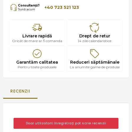
Consultanță?
+40 723 521 123
Sună acum
Livrare rapidă
Drept de retur
Oricât de mare ar fi comanda
14 zile calendaristice
Garantăm calitatea
Reduceri săptămânale
Pentru toate produsele
La anumite game de produse
RECENZII
Doar utilizatorii înregistrați pot scrie recenzii