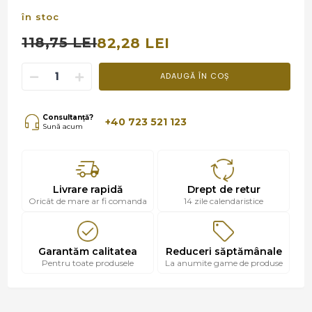
în stoc
118,75 LEI
82,28 LEI
ADAUGĂ ÎN COȘ
Consultanță?
+40 723 521 123
Sună acum
Livrare rapidă
Drept de retur
Oricât de mare ar fi comanda
14 zile calendaristice
Garantăm calitatea
Reduceri săptămânale
Pentru toate produsele
La anumite game de produse