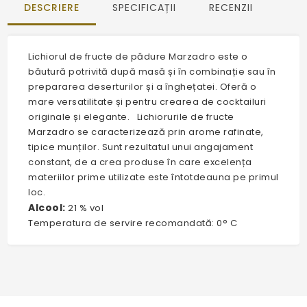
DESCRIERE
SPECIFICAȚII
RECENZII
Lichiorul de fructe de pădure Marzadro este o
băutură potrivită după masă și în combinație sau în
prepararea deserturilor și a înghețatei. Oferă o
mare versatilitate și pentru crearea de cocktailuri
originale și elegante. Lichiorurile de fructe
Marzadro se caracterizează prin arome rafinate,
tipice munților. Sunt rezultatul unui angajament
constant, de a crea produse în care excelența
materiilor prime utilizate este întotdeauna pe primul
loc.
Alcool:
21 % vol
Temperatura de servire recomandată: 0° C