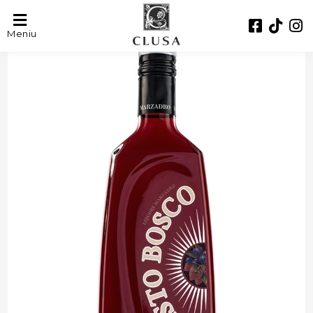
- 31%
Meniu