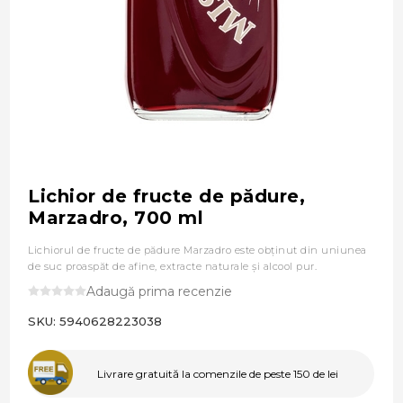
Lichior de fructe de pădure,
Marzadro, 700 ml
Lichiorul de fructe de pădure Marzadro este obținut din uniunea
de suc proaspăt de afine, extracte naturale și alcool pur.
Adaugă prima recenzie
SKU:
5940628223038
Livrare gratuită la comenzile de peste 150 de lei