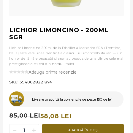
LICHIOR LIMONCINO - 200ML
SGR
Lichior Limoncino 200ml de la Distilleria Marzadro SPA (Trentino,
Italia) este versiunea trentină a clasicului Limoncello italian — un
lichior de lămâie proaspăt și aromat, produs de una dintre cele mai
prestigioase distilerii din nordul Italiei.
Adaugă prima recenzie
SKU:
5940628221874
Livrare gratuită la comenzile de peste 150 de lei
85,00 LEI
58,08 LEI
ADAUGĂ ÎN COȘ