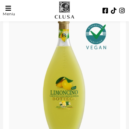
- 32%
Meniu