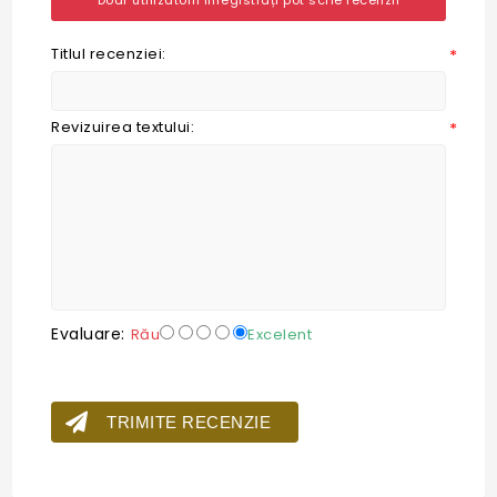
Doar utilizatorii înregistrați pot scrie recenzii
Titlul recenziei:
*
Revizuirea textului:
*
Evaluare:
Rău
Excelent
TRIMITE RECENZIE