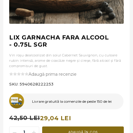
LIX GARNACHA FARA ALCOOL
- 0.75L SGR
Vin roșu dealcoolizat din soiul Cabernet Sauvignon, cu culoare
rubin intensă, arome de coacăze negre și cireșe, fără alcool și fără
compromisuri de gust.
Adaugă prima recenzie
SKU:
5940628222253
Livrare gratuită la comenzile de peste 150 de lei
42,50 LEI
29,04 LEI
ADAUGĂ ÎN COȘ