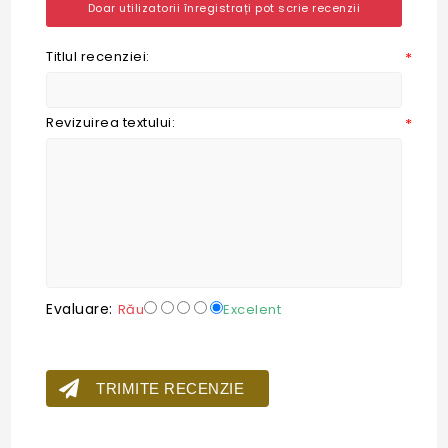
Doar utilizatorii înregistrați pot scrie recenzii
Titlul recenziei:
*
Revizuirea textului:
*
Evaluare:
Rău
Excelent
TRIMITE RECENZIE