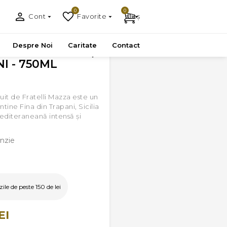
0
0
Cont
Favorite
Coș
Despre Noi
Caritate
Contact
I - 750ML
buit de Fratelli Mazza este un
ntine Fina din Trapani, Sicilia
editeraneană intensă și
nzie
le de peste 150 de lei
EI