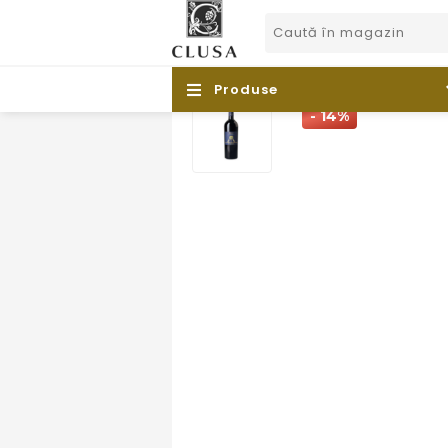
Produse
- 14%