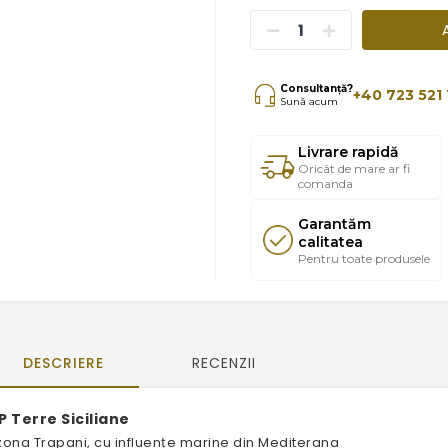
Consultanță?
+40 723 521 
Sună acum
Livrare rapidă
Oricât de mare ar fi
comanda
Garantăm
calitatea
Pentru toate produsele
DESCRIERE
RECENZII
P Terre Siciliane
 zona Trapani, cu influențe marine din Mediterana