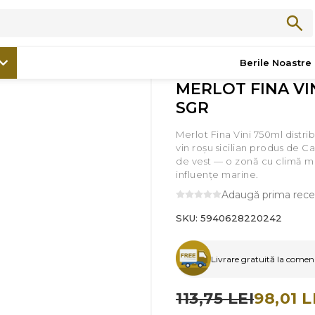
/
Promoții
/
MERLOT FINA VINI - 750ML SGR
Berile Noastre
MERLOT FINA VIN
SGR
Merlot Fina Vini 750ml distri
vin roșu sicilian produs de Ca
de vest — o zonă cu climă m
influențe marine.
Adaugă prima rece
SKU:
5940628220242
Livrare gratuită la comenzi
113,75 LEI
98,01 L