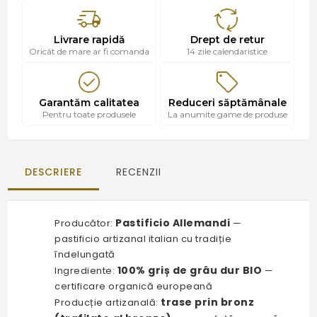
Livrare rapidă
Drept de retur
Oricât de mare ar fi comanda
14 zile calendaristice
Garantăm calitatea
Reduceri săptămânale
Pentru toate produsele
La anumite game de produse
DESCRIERE
RECENZII
Pastificio Allemandi
Producător:
—
pastificio artizanal italian cu tradiție
îndelungată
100% griș de grâu dur BIO
Ingrediente:
—
certificare organică europeană
trase prin bronz
Producție artizanală: