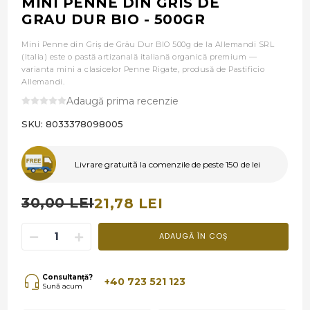
MINI PENNE DIN GRIS DE
GRAU DUR BIO - 500GR
Mini Penne din Griș de Grâu Dur BIO 500g de la Allemandi SRL
(Italia) este o pastă artizanală italiană organică premium —
varianta mini a clasicelor Penne Rigate, produsă de Pastificio
Allemandi.
Adaugă prima recenzie
SKU:
8033378098005
Livrare gratuită la comenzile de peste 150 de lei
30,00 LEI
21,78 LEI
ADAUGĂ ÎN COȘ
Consultanță?
+40 723 521 123
Sună acum