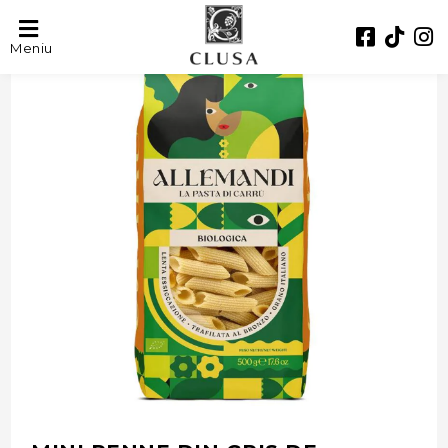
- 27%
Meniu