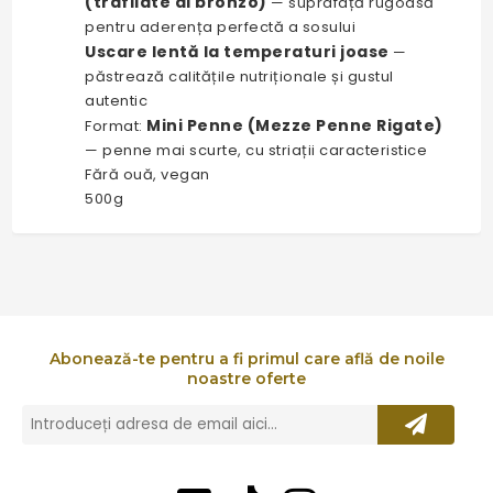
(trafilate al bronzo)
— suprafață rugoasă
pentru aderența perfectă a sosului
Uscare lentă la temperaturi joase
—
păstrează calitățile nutriționale și gustul
autentic
Mini Penne (Mezze Penne Rigate)
Format:
— penne mai scurte, cu striații caracteristice
Fără ouă, vegan
500g
Abonează-te pentru a fi primul care află de noile
noastre oferte