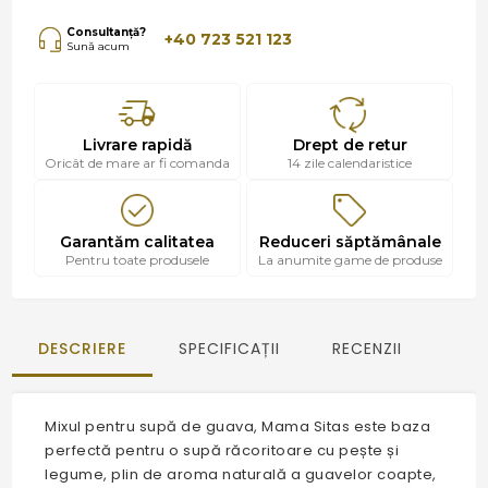
Consultanță?
+40 723 521 123
Sună acum
Livrare rapidă
Drept de retur
Oricât de mare ar fi comanda
14 zile calendaristice
Garantăm calitatea
Reduceri săptămânale
Pentru toate produsele
La anumite game de produse
DESCRIERE
SPECIFICAȚII
RECENZII
Mixul pentru supă de guava, Mama Sitas este baza
perfectă pentru o supă răcoritoare cu pește și
legume, plin de aroma naturală a guavelor coapte,