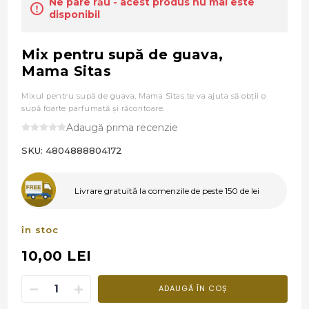
Ne pare rău - acest produs nu mai este
disponibil
Mix pentru supă de guava,
Mama Sitas
Mixul pentru supă de guava, Mama Sitas te va ajuta să obţii o
supă foarte parfumată şi răcoritoare.
Adaugă prima recenzie
SKU:
4804888804172
Livrare gratuită la comenzile de peste 150 de lei
în stoc
10,00 LEI
ADAUGĂ ÎN COȘ