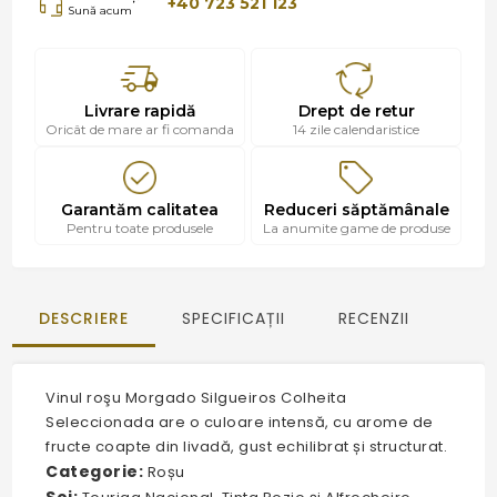
+40 723 521 123
Sună acum
Livrare rapidă
Drept de retur
Oricât de mare ar fi comanda
14 zile calendaristice
Garantăm calitatea
Reduceri săptămânale
Pentru toate produsele
La anumite game de produse
DESCRIERE
SPECIFICAȚII
RECENZII
Vinul roşu Morgado Silgueiros Colheita
Seleccionada are o culoare intensă, cu arome de
fructe coapte din livadă, gust echilibrat și structurat.
Categorie:
Roșu
Soi: