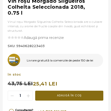
Vin roşu Morgado Silgueiros
Colheita Seleccionada 2018,
0.75 l
Vinul roşu Morgado Silgueiros Colheita Seleccionada are o culoare
intensă, cu arome de fructe coapte din livadă, gust echilibrat și
structurat.
Adaugă prima recenzie
SKU:
5940628223403
Livrare gratuită la comenzile de peste 150 de lei
în stoc
43,75 LEI
25,41 LEI
ADAUGĂ ÎN COȘ
Consultanță?