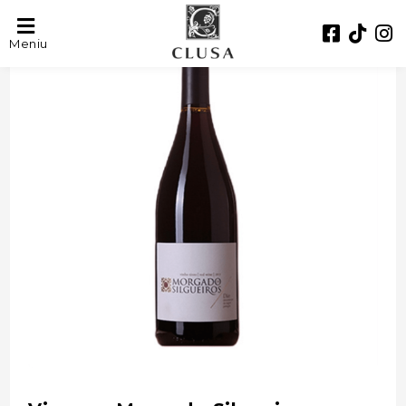
- 42%
Meniu