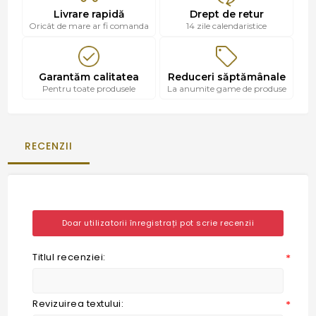
Livrare rapidă
Drept de retur
Oricât de mare ar fi comanda
14 zile calendaristice
Garantăm calitatea
Reduceri săptămânale
Pentru toate produsele
La anumite game de produse
RECENZII
Doar utilizatorii înregistrați pot scrie recenzii
Titlul recenziei:
*
Revizuirea textului:
*