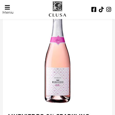
- 33%
Meniu