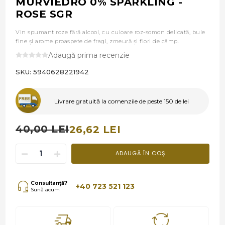
MURVIEDRO 0% SPARKLING -
ROSE SGR
Vin spumant roze fără alcool, cu culoare roz-somon delicată, bule
fine și arome proaspete de fragi, zmeură și flori de câmp.
Adaugă prima recenzie
SKU:
5940628221942
Livrare gratuită la comenzile de peste 150 de lei
40,00 LEI
26,62 LEI
ADAUGĂ ÎN COȘ
Consultanță?
+40 723 521 123
Sună acum