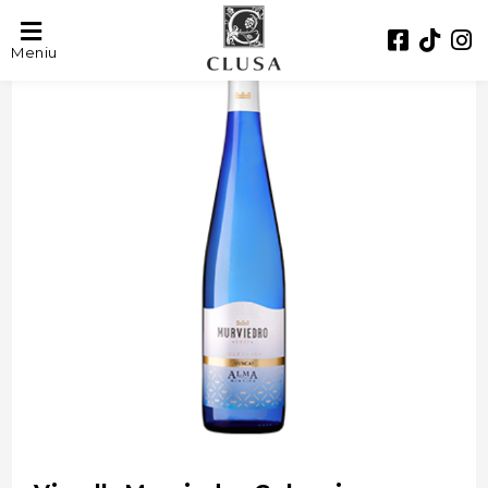
- 44%
Meniu