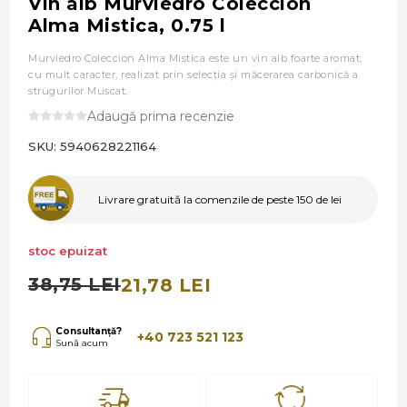
Vin alb Murviedro Coleccion
Alma Mistica, 0.75 l
Murviedro Coleccion Alma Mistica este un vin alb foarte aromat,
cu mult caracter, realizat prin selecția și măcerarea carbonică a
strugurilor Muscat.
Adaugă prima recenzie
SKU:
5940628221164
Livrare gratuită la comenzile de peste 150 de lei
stoc epuizat
38,75 LEI
21,78 LEI
Consultanță?
+40 723 521 123
Sună acum