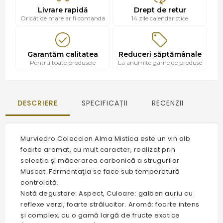
Livrare rapidă
Drept de retur
Oricât de mare ar fi comanda
14 zile calendaristice
Garantăm calitatea
Reduceri săptămânale
Pentru toate produsele
La anumite game de produse
DESCRIERE
SPECIFICAȚII
RECENZII
Murviedro Coleccion Alma Mistica este un vin alb
foarte aromat, cu mult caracter, realizat prin
selecția și măcerarea carbonică a strugurilor
Muscat. Fermentaţia se face sub temperatură
controlată.
Notă degustare: Aspect, Culoare: galben auriu cu
reflexe verzi, foarte strălucitor. Aromă: foarte intens
și complex, cu o gamă largă de fructe exotice