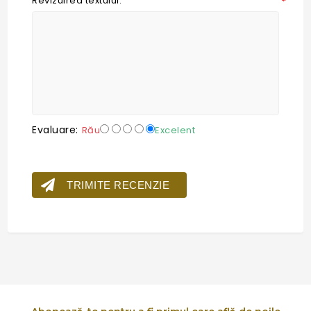
Revizuirea textului:
*
Evaluare:
Rău
Excelent
TRIMITE RECENZIE