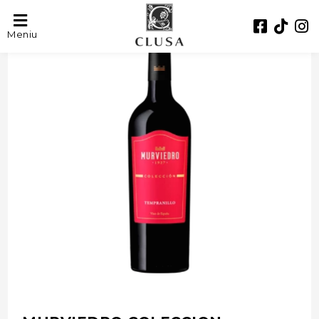
- 39%
Meniu