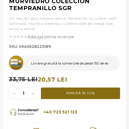
MURVIEDRO COLECCION
TEMPRANILLO SGR
Vin roșu din soiul național spaniol Tempranillo, cu culoare rubin
luminoasă, rotund și prietenos, cu arome calde de cireașă roșie,
prune și vanilie.
Adaugă prima recenzie
SKU:
5940628221089
Livrare gratuită la comenzile de peste 150 de lei
33,75 LEI
20,57 LEI
ADAUGĂ ÎN COȘ
Consultanță?
+40 723 521 123
Sună acum