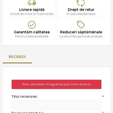
Livrare rapidă
Drept de retur
Oricât de mare ar fi comanda
14 zile calendaristice
Garantăm calitatea
Reduceri săptămânale
Pentru toate produsele
La anumite game de produse
RECENZII
Doar utilizatorii înregistrați pot scrie recenzii
Titlul recenziei:
*