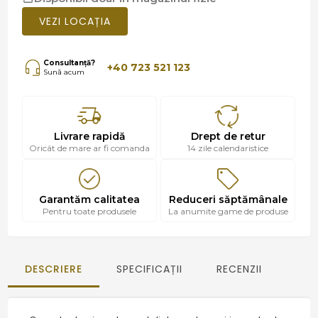
VEZI LOCAȚIA
Consultanță?
+40 723 521 123
Sună acum
Livrare rapidă
Drept de retur
Oricât de mare ar fi comanda
14 zile calendaristice
Garantăm calitatea
Reduceri săptămânale
Pentru toate produsele
La anumite game de produse
DESCRIERE
SPECIFICAȚII
RECENZII