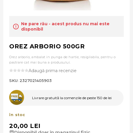
Ne pare rău - acest produs nu mai este
disponibil
OREZ ARBORIO 500GR
Orez arborio, ambalat in punga de hartie, resigilabila, pentru o
pastrare cat mai buna a produsului.
Adaugă prima recenzie
SKU:
2327021405903
Livrare gratuită la comenzile de peste 150 de lei
în stoc
20,00 LEI
Disponibil doar în magazinul fizic