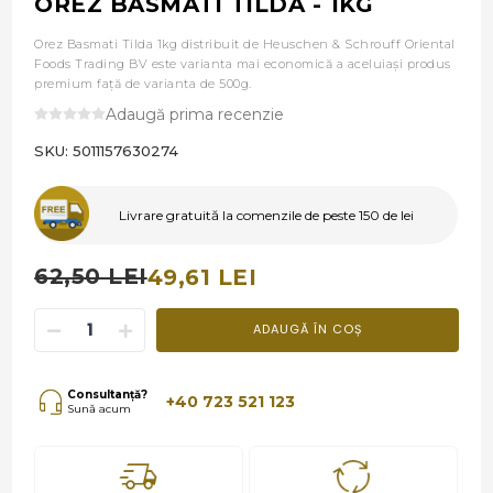
OREZ BASMATI TILDA - 1KG
Orez Basmati Tilda 1kg distribuit de Heuschen & Schrouff Oriental
Foods Trading BV este varianta mai economică a aceluiași produs
premium față de varianta de 500g.
Adaugă prima recenzie
SKU:
5011157630274
Livrare gratuită la comenzile de peste 150 de lei
62,50 LEI
49,61 LEI
ADAUGĂ ÎN COȘ
Consultanță?
+40 723 521 123
Sună acum