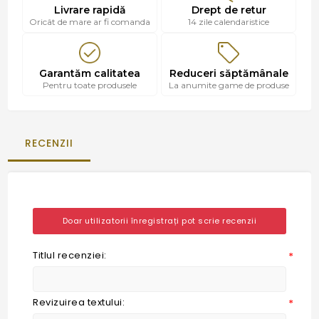
Livrare rapidă
Drept de retur
Oricât de mare ar fi comanda
14 zile calendaristice
Garantăm calitatea
Reduceri săptămânale
Pentru toate produsele
La anumite game de produse
RECENZII
Doar utilizatorii înregistrați pot scrie recenzii
Titlul recenziei:
*
Revizuirea textului:
*