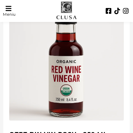
- 44%
Meniu