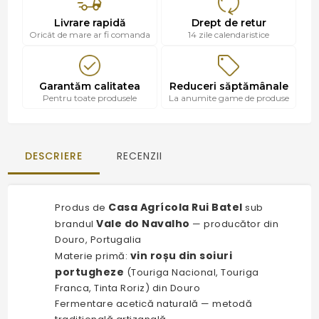
Livrare rapidă
Drept de retur
Oricât de mare ar fi comanda
14 zile calendaristice
Garantăm calitatea
Reduceri săptămânale
Pentru toate produsele
La anumite game de produse
DESCRIERE
RECENZII
Casa Agrícola Rui Batel
Produs de
sub
Vale do Navalho
brandul
— producător din
Douro, Portugalia
vin roșu din soiuri
Materie primă:
portugheze
(Touriga Nacional, Touriga
Franca, Tinta Roriz) din Douro
Fermentare acetică naturală — metodă