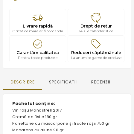
Livrare rapidă
Drept de retur
Oricât de mare ar fi comanda
14 zile calendaristice
Garantăm calitatea
Reduceri săptămânale
Pentru toate produsele
La anumite game de produse
DESCRIERE
SPECIFICAȚII
RECENZII
Pachetul conține:
Vin roșu Monastrell 2017
Cremă de fistic 180 gr
Panettone cu mascarpone și fructe roșii 750 gr
Macarons cu alune 90 gr