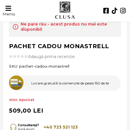
Meniu
Ne pare rău - acest produs nu mai este
disponibil
PACHET CADOU MONASTRELL
Adaugă prima recenzie
SKU:
pachet-cadou-monastrell
Livrare gratuită la comenzile de peste 150 de lei
stoc epuizat
509,00 LEI
Consultanță?
+40 723 521 123
Sună acum