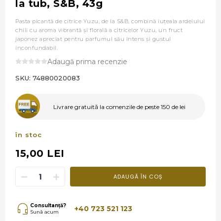
la tub, S&B, 43g
Pasta picantă de citrice Yuzu, de la S&B, combină iuțeala ardeiului
chili cu aroma vibrantă și florală a citricelor Yuzu, un fruct
japonez apreciat pentru parfumul său intens și gustul
inconfundabil.
Adaugă prima recenzie
SKU:
74880020083
Livrare gratuită la comenzile de peste 150 de lei
în stoc
15,00 LEI
ADAUGĂ ÎN COȘ
Consultanță?
+40 723 521 123
Sună acum