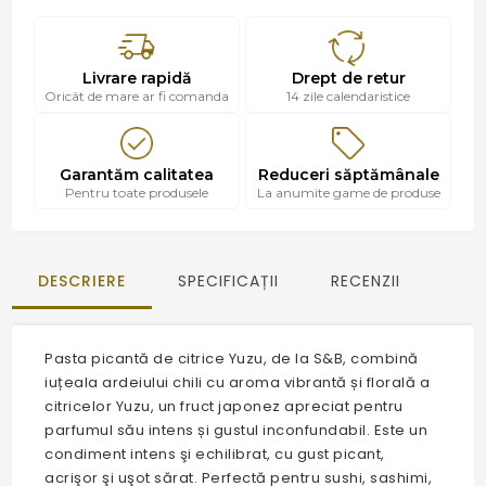
Livrare rapidă
Drept de retur
Oricât de mare ar fi comanda
14 zile calendaristice
Garantăm calitatea
Reduceri săptămânale
Pentru toate produsele
La anumite game de produse
DESCRIERE
SPECIFICAȚII
RECENZII
Pasta picantă de citrice Yuzu, de la S&B, combină
iuțeala ardeiului chili cu aroma vibrantă și florală a
citricelor Yuzu, un fruct japonez apreciat pentru
parfumul său intens și gustul inconfundabil. Este un
condiment intens şi echilibrat, cu gust picant,
acrişor şi uşot sărat. Perfectă pentru sushi, sashimi,