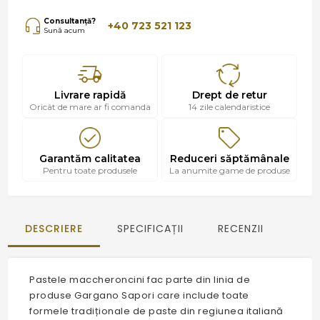
Consultanță?
+40 723 521 123
Sună acum
Livrare rapidă
Drept de retur
Oricât de mare ar fi comanda
14 zile calendaristice
Garantăm calitatea
Reduceri săptămânale
Pentru toate produsele
La anumite game de produse
DESCRIERE
SPECIFICAȚII
RECENZII
Pastele maccheroncini fac parte din linia de
produse Gargano Sapori care include toate
formele tradiționale de paste din regiunea italiană