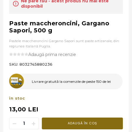
Ne pare rău - acest produs nu mai este
disponibil
Paste maccheroncini, Gargano
Sapori, 500 g
Pastele maccheroncini Gargano Sapori sunt paste artizanale, din
regiunea italiană Puglia.
Adaugă prima recenzie
SKU:
8032745880236
Livrare gratuită la comenzile de peste 150 de lei
în stoc
13,00 LEI
ADAUGĂ ÎN COȘ