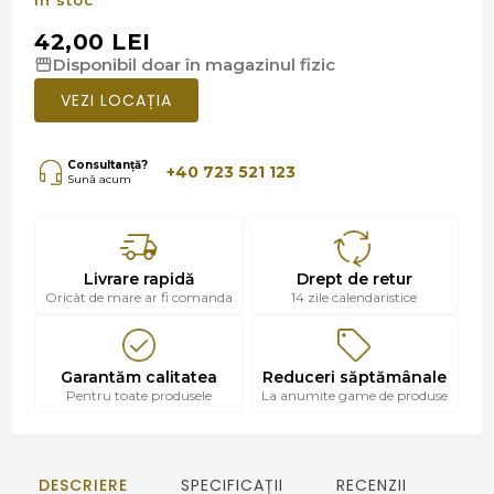
42,00 LEI
Disponibil doar în magazinul fizic
VEZI LOCAȚIA
Consultanță?
+40 723 521 123
Sună acum
Livrare rapidă
Drept de retur
Oricât de mare ar fi comanda
14 zile calendaristice
Garantăm calitatea
Reduceri săptămânale
Pentru toate produsele
La anumite game de produse
DESCRIERE
SPECIFICAȚII
RECENZII