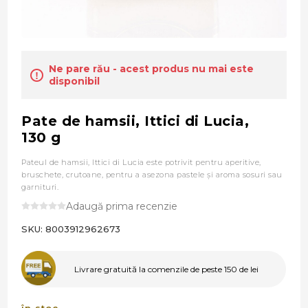
Ne pare rău - acest produs nu mai este
disponibil
Pate de hamsii, Ittici di Lucia,
130 g
Pateul de hamsii, Ittici di Lucia este potrivit pentru aperitive,
bruschete, crutoane, pentru a asezona pastele şi aroma sosuri sau
garnituri.
Adaugă prima recenzie
SKU:
8003912962673
Livrare gratuită la comenzile de peste 150 de lei
în stoc