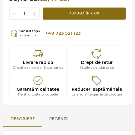
ADAUGĂ ÎN COȘ
Consultanță?
+40 723 521 123
Sună acum
Livrare rapidă
Drept de retur
Oricât de mare ar fi comanda
14 zile calendaristice
Garantăm calitatea
Reduceri săptămânale
Pentru toate produsele
La anumite game de produse
DESCRIERE
RECENZII