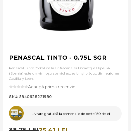
PENASCAL TINTO - 0.75L SGR
Peñascal Tinto 750ml de la Entrecanales Domecq e Hijos SA
(Spania) este un vin roșu spaniol accesibil și plăcut, din regiunea
Castilla y León.
Adaugă prima recenzie
SKU:
5940628221980
Livrare gratuită la comenzile de peste 150 de lei
38,75 LEI
25,41 LEI