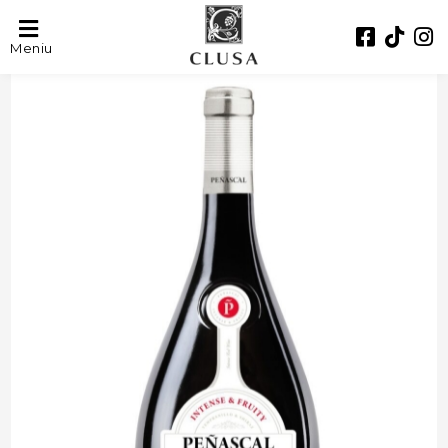
- 34%
Meniu