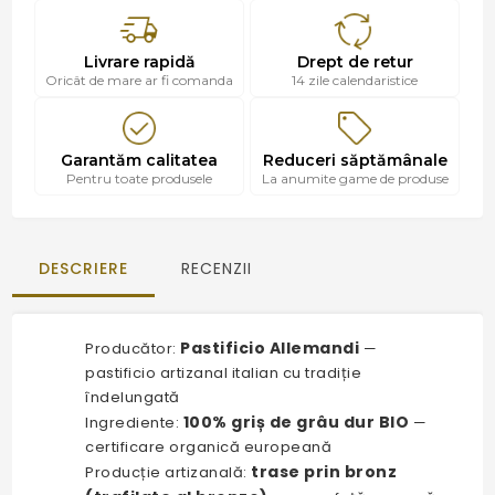
Livrare rapidă
Drept de retur
Oricât de mare ar fi comanda
14 zile calendaristice
Garantăm calitatea
Reduceri săptămânale
Pentru toate produsele
La anumite game de produse
DESCRIERE
RECENZII
Pastificio Allemandi
Producător:
—
pastificio artizanal italian cu tradiție
îndelungată
100% griș de grâu dur BIO
Ingrediente:
—
certificare organică europeană
trase prin bronz
Producție artizanală: