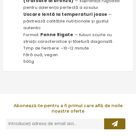
(trafilate al bronzo)
— suprafață rugoasă
pentru aderența perfectă a sosului
Uscare lentă la temperaturi joase
—
păstrează calitățile nutriționale și gustul
autentic
Penne Rigate
Format:
— tuburi scurte cu
striații caracteristice și tăietură diagonală
Timp de fierbere: ~10-12 minute
Fără ouă, vegan
500g
Abonează-te pentru a fi primul care află de noile
noastre oferte