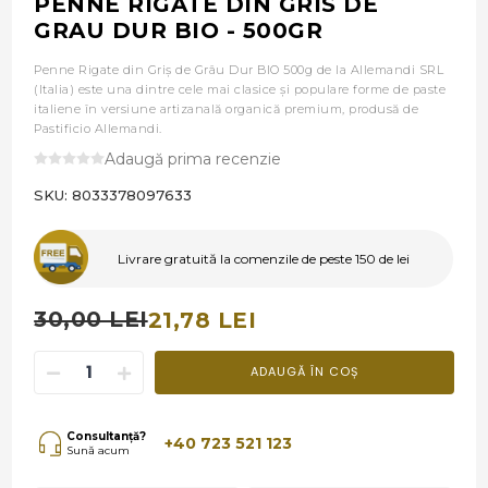
PENNE RIGATE DIN GRIS DE
GRAU DUR BIO - 500GR
Penne Rigate din Griș de Grâu Dur BIO 500g de la Allemandi SRL
(Italia) este una dintre cele mai clasice și populare forme de paste
italiene în versiune artizanală organică premium, produsă de
Pastificio Allemandi.
Adaugă prima recenzie
SKU:
8033378097633
Livrare gratuită la comenzile de peste 150 de lei
30,00 LEI
21,78 LEI
ADAUGĂ ÎN COȘ
Consultanță?
+40 723 521 123
Sună acum