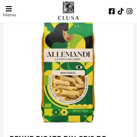
- 27%
Meniu