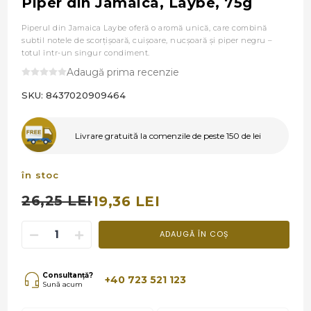
Piper din Jamaica, Laybe, 75g
Piperul din Jamaica Laybe oferă o aromă unică, care combină
subtil notele de scorțișoară, cuișoare, nucșoară și piper negru –
totul într-un singur condiment.
Adaugă prima recenzie
SKU:
8437020909464
Livrare gratuită la comenzile de peste 150 de lei
în stoc
26,25 LEI
19,36 LEI
ADAUGĂ ÎN COȘ
Consultanță?
+40 723 521 123
Sună acum