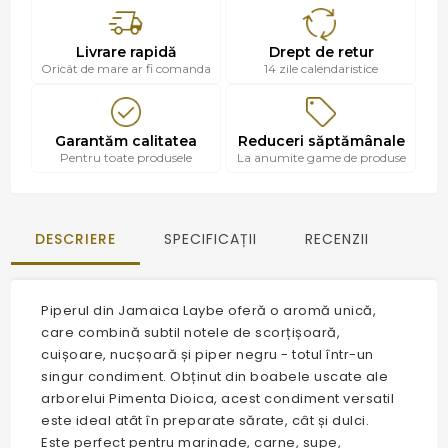
Livrare rapidă
Drept de retur
Oricât de mare ar fi comanda
14 zile calendaristice
Garantăm calitatea
Reduceri săptămânale
Pentru toate produsele
La anumite game de produse
DESCRIERE
SPECIFICAȚII
RECENZII
Piperul din Jamaica Laybe oferă o aromă unică,
care combină subtil notele de scorțișoară,
cuișoare, nucșoară și piper negru - totul într-un
singur condiment. Obținut din boabele uscate ale
arborelui Pimenta Dioica, acest condiment versatil
este ideal atât în preparate sărate, cât și dulci.
Este perfect pentru marinade, carne, supe,