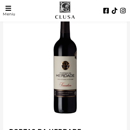
- 24%
Meniu