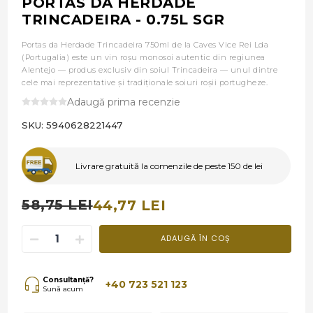
PORTAS DA HERDADE
TRINCADEIRA - 0.75L SGR
Portas da Herdade Trincadeira 750ml de la Caves Vice Rei Lda
(Portugalia) este un vin roșu monosoi autentic din regiunea
Alentejo — produs exclusiv din soiul Trincadeira — unul dintre
cele mai reprezentative și tradiționale soiuri roșii portugheze.
Adaugă prima recenzie
SKU:
5940628221447
Livrare gratuită la comenzile de peste 150 de lei
58,75 LEI
44,77 LEI
ADAUGĂ ÎN COȘ
Consultanță?
+40 723 521 123
Sună acum