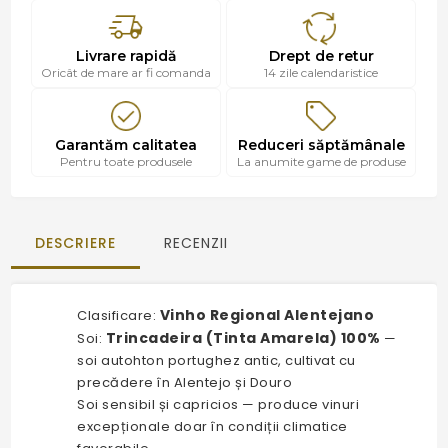
Livrare rapidă
Drept de retur
Oricât de mare ar fi comanda
14 zile calendaristice
Garantăm calitatea
Reduceri săptămânale
Pentru toate produsele
La anumite game de produse
DESCRIERE
RECENZII
Vinho Regional Alentejano
Clasificare:
Trincadeira (Tinta Amarela) 100%
Soi:
—
soi autohton portughez antic, cultivat cu
precădere în Alentejo și Douro
Soi sensibil și capricios — produce vinuri
excepționale doar în condiții climatice