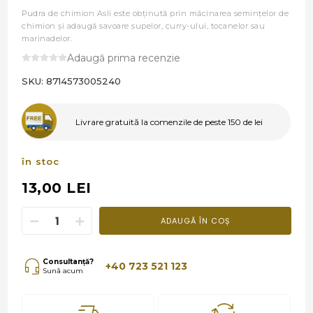
Pudra de chimion Asli este obținută prin măcinarea semințelor de
chimion și adaugă savoare supelor, curry-ului, tocanelor sau
marinadelor.
Adaugă prima recenzie
SKU:
8714573005240
Livrare gratuită la comenzile de peste 150 de lei
în stoc
13,00 LEI
ADAUGĂ ÎN COȘ
Consultanță?
+40 723 521 123
Sună acum