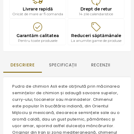
Livrare rapidă
Drept de retur
Oricât de mare ar fi comanda
14 zile calendaristice
Garantăm calitatea
Reduceri săptămânale
Pentru toate produsele
La anumite game de produse
DESCRIERE
SPECIFICAȚII
RECENZII
Pudra de chimion Asli este obținută prin măcinarea
semințelor de chimion și adaugă savoare supelor,
curry-ului, tocanelor sau marinadelor. Chimenul
este popular în bucătăria indiană, din Orientul
Mijlociu și mexicană, deoarece semințele sale au o
aromă caldă, dau un gust puternic, pământesc și
ușor amar, sporind astfel dulceața mâncărurilor.
Originar din Iran și zona mediteraneană, chimenul