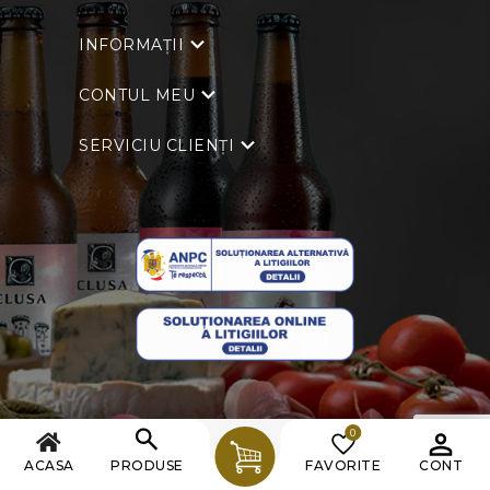
INFORMAȚII
CONTUL MEU
SERVICIU CLIENȚI
0
Copyright © 2026 Clusa. Toate drepturile rezervate.
ACASA
PRODUSE
FAVORITE
CONT
Powered by
nopCommerce
| Creat de
Ecom Digital