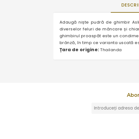
DESCRI
Adaugă niște pudră de ghimbir Asli
diverselor feluri de mâncare și chia
ghimbirul proaspăt este un condiment
brânză, în timp ce varianta uscată e
Țara de origine:
Thailanda
Abon