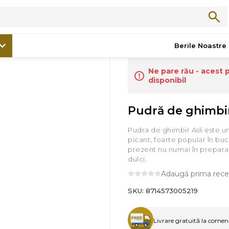
/
Produse Asiatice
/
Pudră de ghimbir, Asli, 35 g
Berile Noastre
Ne pare rău - acest 
disponibil
Pudră de ghimbir,
Pudra de ghimbir Asli este u
picant, foarte popular în buc
prezent nu numai în preparate
dulci.
Adaugă prima rece
SKU:
8714573005219
Livrare gratuită la comenzi