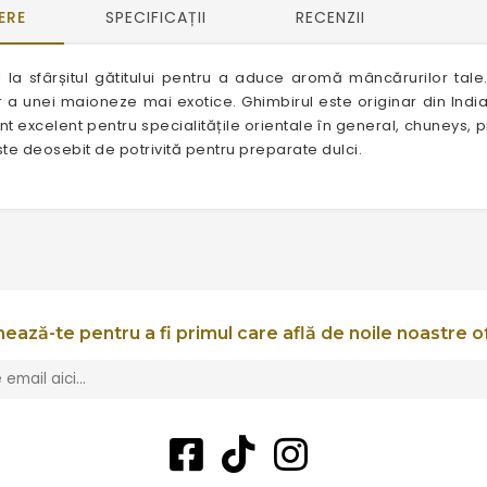
ERE
SPECIFICAȚII
RECENZII
 la sfârșitul gătitului pentru a aduce aromă mâncărurilor tale
r a unei maioneze mai exotice. Ghimbirul este originar din India
 excelent pentru specialitățile orientale în general, chuneys, 
ste deosebit de potrivită pentru preparate dulci.
ează-te pentru a fi primul care află de noile noastre o