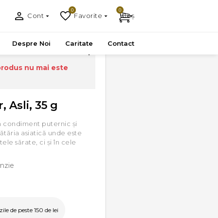
0
0
Cont
Favorite
Coș
Despre Noi
Caritate
Contact
produs nu mai este
 Asli, 35 g
n condiment puternic și
ătăria asiatică unde este
le sărate, ci și în cele
nzie
le de peste 150 de lei