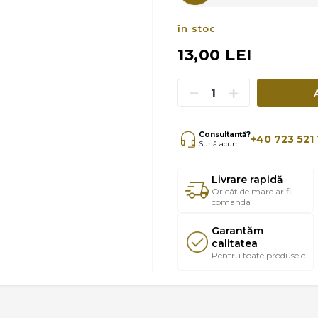
în stoc
13,00 LEI
Consultanță?
+40 723 521 
Sună acum
Livrare rapidă
Oricât de mare ar fi
comanda
Garantăm
calitatea
Pentru toate produsele