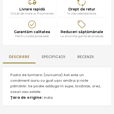
Livrare rapidă
Drept de retur
Oricât de mare ar fi comanda
14 zile calendaristice
Garantăm calitatea
Reduceri săptămânale
Pentru toate produsele
La anumite game de produse
DESCRIERE
SPECIFICAȚII
RECENZII
Pudra de turmeric (curcuma) Asli este un
condiment auriu cu gust ușor amărui și note
pământii. Se poate adăuga în supe, tocănițe, orez,
sosuri sau salate.
Țara de origine:
India