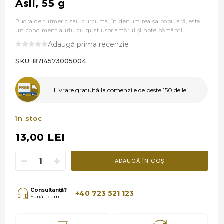
Asli, 55 g
Pudra de turmeric sau curcuma, în denumirea sa populară, este
un condiment auriu cu gust ușor amărui și note pământii.
Adaugă prima recenzie
SKU:
8714573005004
Livrare gratuită la comenzile de peste 150 de lei
în stoc
13,00 LEI
ADAUGĂ ÎN COȘ
Consultanță?
+40 723 521 123
Sună acum