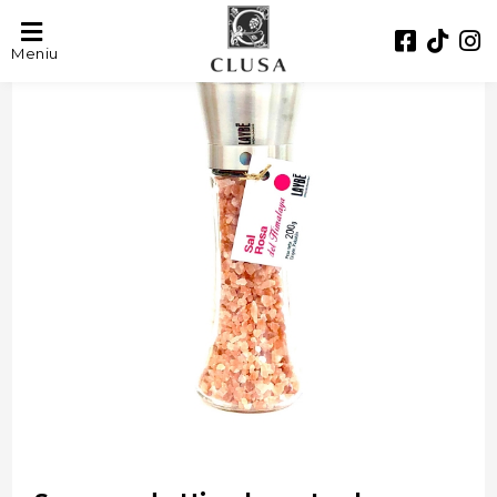
- 24%
Meniu