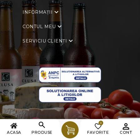
INFORMAȚII
CONTUL MEU
SERVICIU CLIENȚI
0
Copyright © 2026 Clusa. Toate drepturile rezervate.
ACASA
PRODUSE
FAVORITE
CONT
Powered by
nopCommerce
| Creat de
Ecom Digital