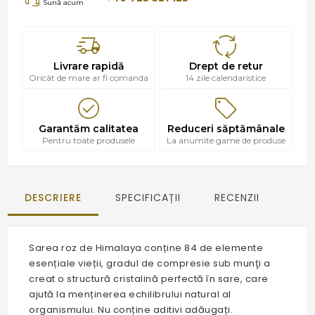
Sună acum
Livrare rapidă
Drept de retur
Oricât de mare ar fi comanda
14 zile calendaristice
Garantăm calitatea
Reduceri săptămânale
Pentru toate produsele
La anumite game de produse
DESCRIERE
SPECIFICAȚII
RECENZII
Sarea roz de Himalaya conține 84 de elemente
esențiale vieții, gradul de compresie sub munţi a
creat o structură cristalină perfectă în sare, care
ajută la menținerea echilibrului natural al
organismului. Nu conține aditivi adăugați.