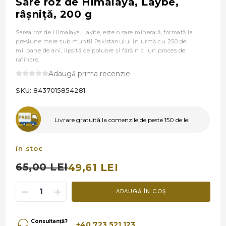
Sare roz de Himalaya, Laybe,
râşniţă, 200 g
Sarea roz de Himalaya, Laybe, este o sare minerală, formată la
presiune mare sub muntii Pakistanului în urmă cu 250 de
milioane de ani, lipsită de poluare și fără nici un proces de
rafinare.
Adaugă prima recenzie
SKU:
8437015854281
Livrare gratuită la comenzile de peste 150 de lei
în stoc
65,00 LEI
49,61 LEI
ADAUGĂ ÎN COȘ
Consultanță?
+40 723 521 123