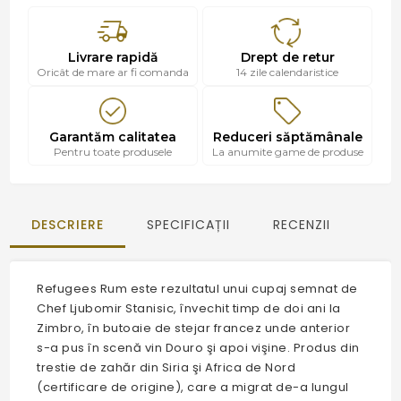
Livrare rapidă
Drept de retur
Oricât de mare ar fi comanda
14 zile calendaristice
Garantăm calitatea
Reduceri săptămânale
Pentru toate produsele
La anumite game de produse
DESCRIERE
SPECIFICAȚII
RECENZII
Refugees Rum este rezultatul unui cupaj semnat de
Chef Ljubomir Stanisic, învechit timp de doi ani la
Zimbro, în butoaie de stejar francez unde anterior
s-a pus în scenă vin Douro şi apoi vişine. Produs din
trestie de zahăr din Siria şi Africa de Nord
(certificare de origine), care a migrat de-a lungul