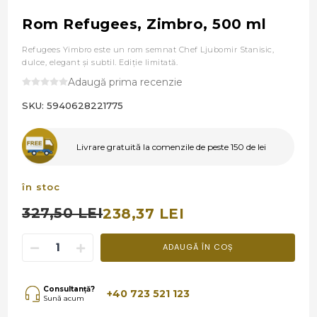
Rom Refugees, Zimbro, 500 ml
Refugees Yimbro este un rom semnat Chef Ljubomir Stanisic,
dulce, elegant şi subtil. Ediţie limitată.
Adaugă prima recenzie
SKU:
5940628221775
Livrare gratuită la comenzile de peste 150 de lei
în stoc
327,50 LEI
238,37 LEI
ADAUGĂ ÎN COȘ
Consultanță?
+40 723 521 123
Sună acum