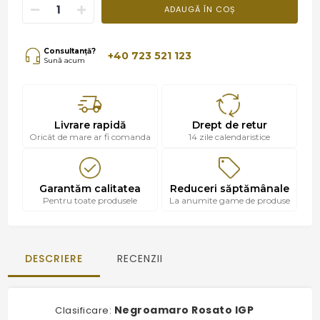
ADAUGĂ ÎN COȘ
Consultanță?
+40 723 521 123
Sună acum
Livrare rapidă
Drept de retur
Oricât de mare ar fi comanda
14 zile calendaristice
Garantăm calitatea
Reduceri săptămânale
Pentru toate produsele
La anumite game de produse
DESCRIERE
RECENZII
Negroamaro Rosato IGP
Clasificare: