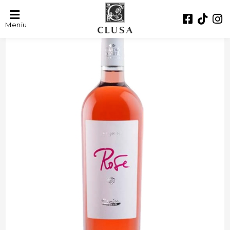
- 33%
Meniu