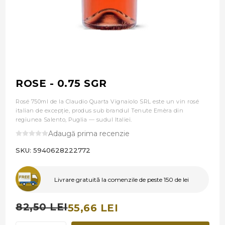
ROSE - 0.75 SGR
Rosé 750ml de la Claudio Quarta Vignaiolo SRL este un vin rosé
italian de excepție, produs sub brandul Tenute Emèra din
regiunea Salento, Puglia — sudul Italiei.
Adaugă prima recenzie
SKU:
5940628222772
Livrare gratuită la comenzile de peste 150 de lei
82,50 LEI
55,66 LEI