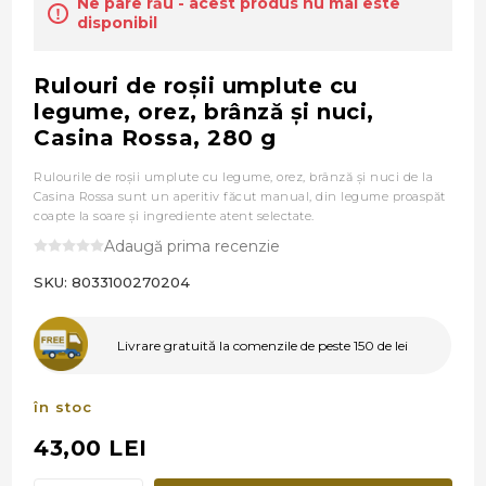
Ne pare rău - acest produs nu mai este
disponibil
Rulouri de roşii umplute cu
legume, orez, brânză şi nuci,
Casina Rossa, 280 g
Rulourile de roşii umplute cu legume, orez, brânză şi nuci de la
Casina Rossa sunt un aperitiv făcut manual, din legume proaspăt
coapte la soare şi ingrediente atent selectate.
Adaugă prima recenzie
SKU:
8033100270204
Livrare gratuită la comenzile de peste 150 de lei
în stoc
43,00 LEI