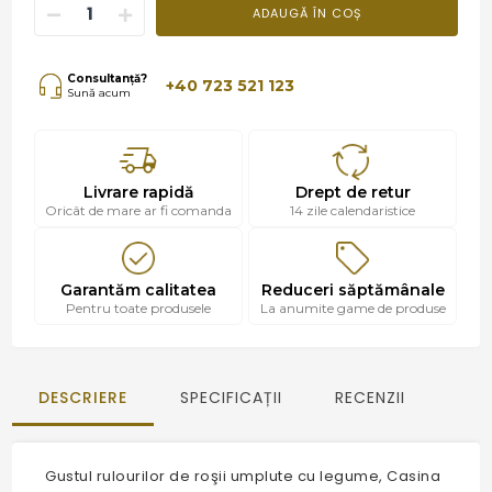
ADAUGĂ ÎN COȘ
Consultanță?
+40 723 521 123
Sună acum
Livrare rapidă
Drept de retur
Oricât de mare ar fi comanda
14 zile calendaristice
Garantăm calitatea
Reduceri săptămânale
Pentru toate produsele
La anumite game de produse
DESCRIERE
SPECIFICAȚII
RECENZII
Gustul rulourilor de roşii umplute cu legume, Casina