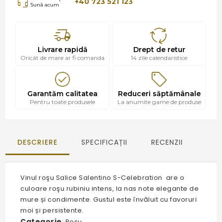
+40 723 521 123
Sună acum
Livrare rapidă
Drept de retur
Oricât de mare ar fi comanda
14 zile calendaristice
Garantăm calitatea
Reduceri săptămânale
Pentru toate produsele
La anumite game de produse
DESCRIERE
SPECIFICAȚII
RECENZII
Vinul roşu Salice Salentino S-Celebration are o
culoare roşu rubiniu intens, la nas note elegante de
mure și condimente. Gustul este învăluit cu favoruri
moi și persistente.
Categorie
: Roșu