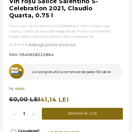
Vin roşu Salice Salentino S-
Celebration 2021, Claudio
Quarta, 0.75 l
Vinul roşu Salice Salentino S-Celebration are o culoare roşu
rubiniu intens, la nas note elegante de mure și condimente.
Gustul este învăluit cu favoruri moi și persistente.
Adaugă prima recenzie
SKU:
5940628222864
Livrare gratuită la comenzile de peste 150 de lei
în stoc
60,00 LEI
41,14 LEI
ADAUGĂ ÎN COȘ
Consultanță?