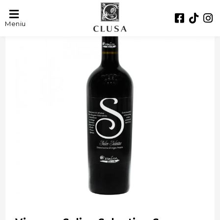
- 31%
Meniu