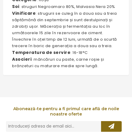
Soi
: struguri Negroamaro 80%, Malvasia Nera 20%
Vinificare
: strugurii se culeg în a doua sau a treia
săptămână din septembrie și sunt destulpinați și
zdrobiți ușor. Măcerația și fermentația au loc în
următoarele 15 zile în rezervoare de ciment.
Învechire în oțel timp de 12 luni, urmată de o scurtă
trecere în baric de generația a doua sau a treia.
Temperatura de servire
: 16-18°C
Asocieri
: mâncăruri cu paste, carne roșie și
brânzeturi cu maturare medie spre lungă.
Abonează-te pentru a fi primul care află de noile
noastre oferte