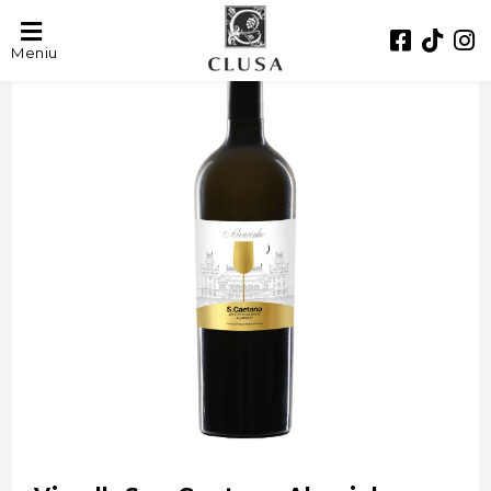
- 40%
Meniu