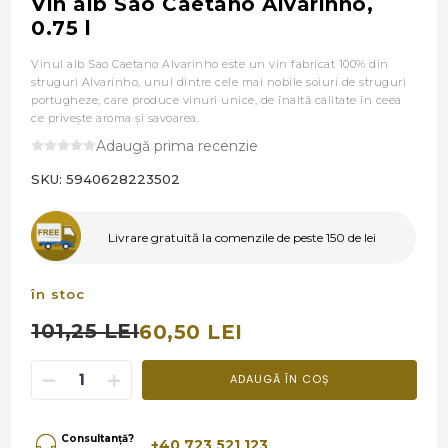
Vin alb Sao Caetano Alvarinho,
0.75 l
Vinul alb Sao Caetano Alvarinho este un vin fabricat 100% din
struguri Alvarinho, unul dintre cele mai nobile soiuri de struguri
portugheze, care produce vinuri unice, de înaltă calitate în ceea
ce privește aroma și savoarea.
Adaugă prima recenzie
SKU:
5940628223502
Livrare gratuită la comenzile de peste 150 de lei
în stoc
101,25 LEI
60,50 LEI
ADAUGĂ ÎN COȘ
Consultanță?
+40 723 521 123