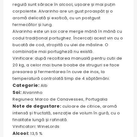
regulă sunt sărace în alcool, ușoare și mai puțin
corpolente. Alvarinho are un gust proaspăt și o
aromă delicată și exotică, cu un postgust
fermecător și lung.
Alvarinho este un soi care merge mână în mână cu
codul tradițional portughez. Încercați acest vin cu o
bucată de cod, stropită cu ulei de măsline. O
combinație mai portugheză nu există.
Vinificare: după recoltarea manuală pentru cutii de
20 kg, a celor mai bune boabe de struguri se face
presarea și fermentarea în cuve de inox, la
temperatură controlată timp de 4 săptămâni.
Categorie:
Alb
Soi:
Alvarinho
Regiunea: Marco de Canavesses, Portugalia
Note de degustare:
culoare de citrice, aromă
intensă și fructată, senzație de volum în gură, cu o
finalitate lungă și rafinată.
Vinificatori: WineLords
Alcool:
13,5 %