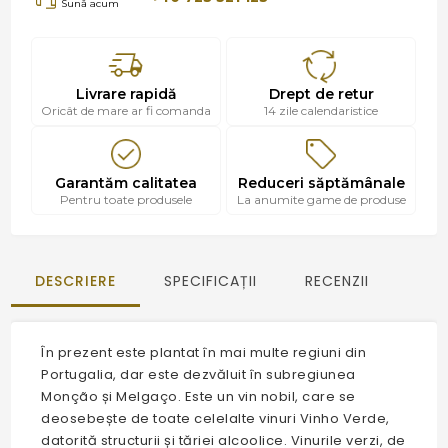
Sună acum
Livrare rapidă
Drept de retur
Oricât de mare ar fi comanda
14 zile calendaristice
Garantăm calitatea
Reduceri săptămânale
Pentru toate produsele
La anumite game de produse
DESCRIERE
SPECIFICAȚII
RECENZII
În prezent este plantat în mai multe regiuni din
Portugalia, dar este dezvăluit în subregiunea
Monção și Melgaço. Este un vin nobil, care se
deosebește de toate celelalte vinuri Vinho Verde,
datorită structurii și tăriei alcoolice. Vinurile verzi, de