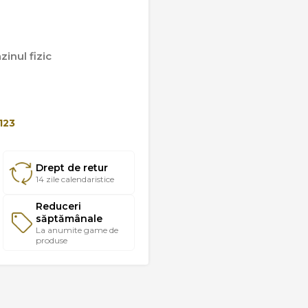
inul fizic
123
Drept de retur
14 zile calendaristice
Reduceri
săptămânale
La anumite game de
produse