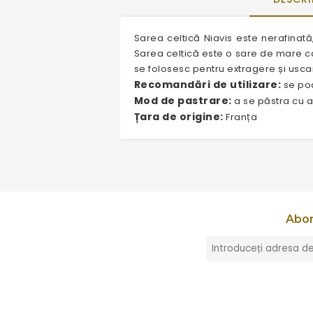
Sarea celtică Niavis este nerafina
Sarea celtică este o sare de mare car
se folosesc pentru extragere și usca
Recomandări de utilizare:
se poa
Mod de pastrare:
a se păstra cu am
Țara de origine:
Franța
Abon