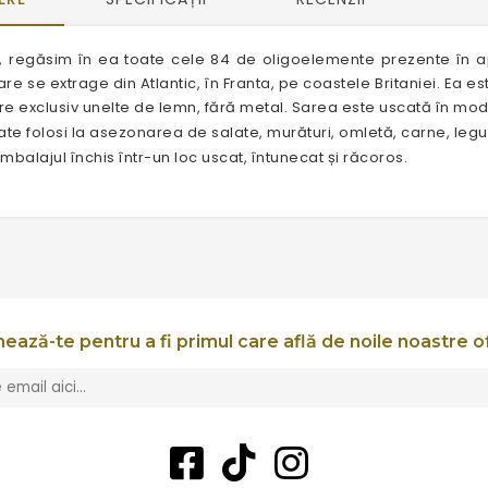
tă, regăsim în ea toate cele 84 de oligoelemente prezente în a
e se extrage din Atlantic, în Franta, pe coastele Britaniei. Ea e
re exclusiv unelte de lemn, fără metal. Sarea este uscată în mod 
te folosi la asezonarea de salate, murături, omletă, carne, legu
balajul închis într-un loc uscat, întunecat și răcoros.
ează-te pentru a fi primul care află de noile noastre o