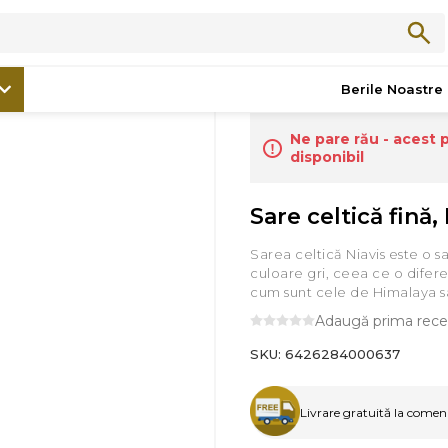
/
Bacănie
/
Sare celtică fină, Niavis, 250g
Berile Noastre
Ne pare rău - acest 
disponibil
Sare celtică fină,
Sarea celtică Niavis este o 
culoare gri, ceea ce o difere
cum sunt cele de Himalaya s
Adaugă prima rece
SKU:
6426284000637
Livrare gratuită la comenzi