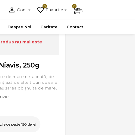
0
0
Cont
Favorite
Coș
Despre Noi
Caritate
Contact
produs nu mai este
 Niavis, 250g
sare de mare nerafinată, de
nţiază de alte tipuri de sare
au sarea obișnuită de mare.
nzie
le de peste 150 de lei