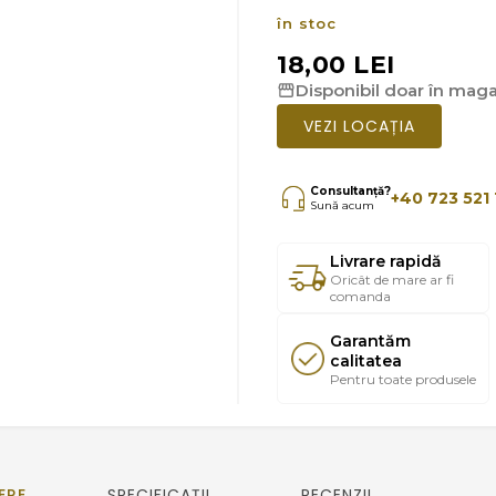
în stoc
18,00 LEI
Disponibil doar în magaz
VEZI LOCAȚIA
Consultanță?
+40 723 521 
Sună acum
Livrare rapidă
Oricât de mare ar fi
comanda
Garantăm
calitatea
Pentru toate produsele
ERE
SPECIFICAȚII
RECENZII