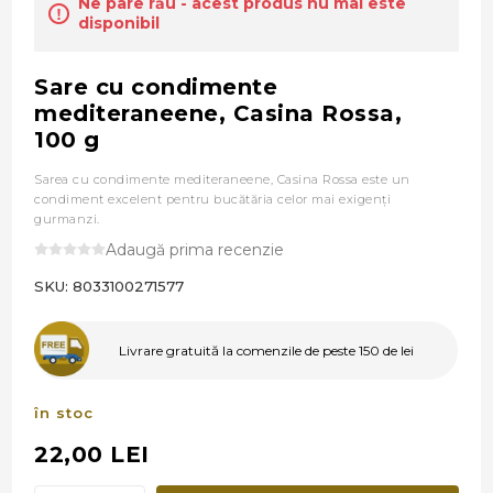
Ne pare rău - acest produs nu mai este
disponibil
Sare cu condimente
mediteraneene, Casina Rossa,
100 g
Sarea cu condimente mediteraneene, Casina Rossa este un
condiment excelent pentru bucătăria celor mai exigenţi
gurmanzi.
Adaugă prima recenzie
SKU:
8033100271577
Livrare gratuită la comenzile de peste 150 de lei
în stoc
22,00 LEI