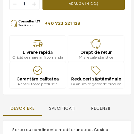
ADAUGĂ ÎN COȘ
Consultanță?
+40 723 521 123
Sună acum
Livrare rapidă
Drept de retur
Oricât de mare ar fi comanda
14 zile calendaristice
Garantăm calitatea
Reduceri săptămânale
Pentru toate produsele
La anumite game de produse
DESCRIERE
SPECIFICAȚII
RECENZII
Sarea cu condimente mediteraneene, Casina