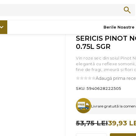
/
Promoții
/
SERICIS PINOT NOIR ROSE - 0.75L SGR
Berile Noastre
SERICIS PINOT N
0.75L SGR
Vin roze sec din soiul Pinot N
elegantă cu reflexe somonii, 
fine de fragi, zmeură și flori
Adaugă prima rece
SKU:
5940628222505
Livrare gratuită la comenzi
53,75 LEI
39,93 L