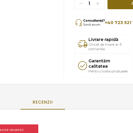
Consultanță?
+40 723 521 
Sună acum
Livrare rapidă
Oricât de mare ar fi
comanda
Garantăm
calitatea
Pentru toate produsele
RECENZII
 scrie recenzii