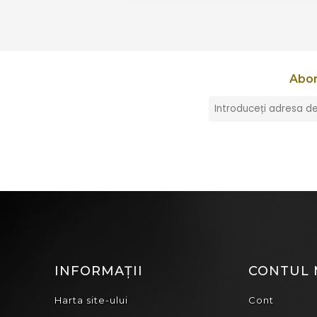
Abon
INFORMAȚII
CONTUL
Harta site-ului
Cont