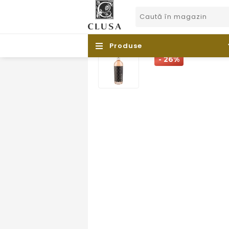
Produse
- 26%