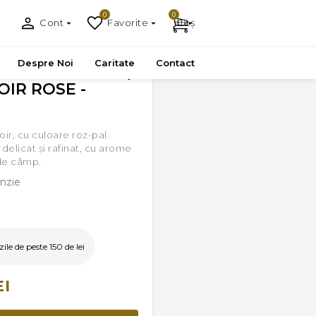
0
0
Cont
Favorite
Coș
Despre Noi
Caritate
Contact
OIR ROSE -
oir, cu culoare roz-pal
delicat și rafinat, cu arome
 de câmp.
nzie
le de peste 150 de lei
EI