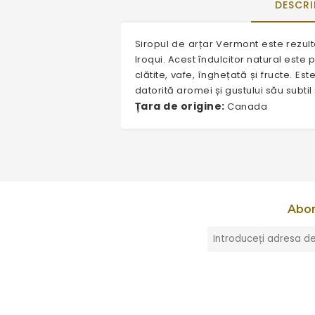
DESCRI
Siropul de arțar Vermont este rezulta
Iroqui. Acest îndulcitor natural este 
clătite, vafe, înghețată și fructe. 
datorită aromei și gustului său subtil
Țara de origine:
Canada
Abon