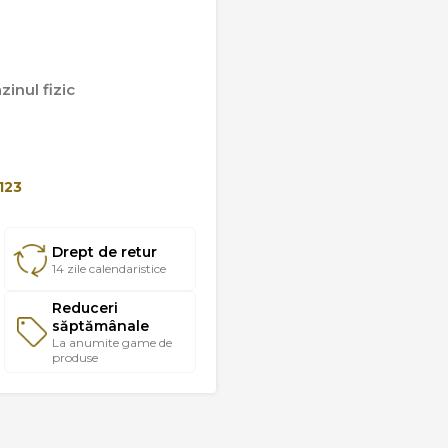
inul fizic
123
Drept de retur
14 zile calendaristice
Reduceri
săptămânale
La anumite game de
produse