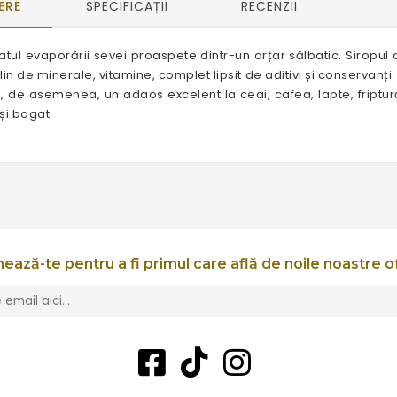
ERE
SPECIFICAȚII
RECENZII
tul evaporării sevei proaspete dintr-un arțar sălbatic. Siropul 
plin de minerale, vitamine, complet lipsit de aditivi și conservanț
Este, de asemenea, un adaos excelent la ceai, cafea, lapte, fript
 și bogat.
ează-te pentru a fi primul care află de noile noastre o