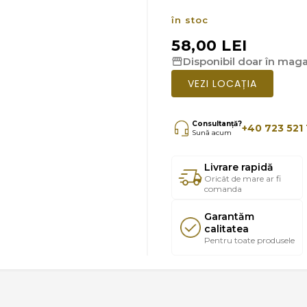
în stoc
58,00 LEI
Disponibil doar în magaz
VEZI LOCAȚIA
Consultanță?
+40 723 521 
Sună acum
Livrare rapidă
Oricât de mare ar fi
comanda
Garantăm
calitatea
Pentru toate produsele