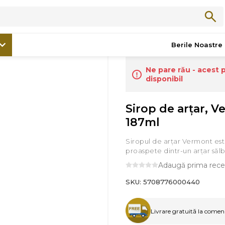
/
Bacănie
/
Sirop de arţar, Vermont, 187ml
Berile Noastre
Ne pare rău - acest 
disponibil
Sirop de arţar, V
187ml
Siropul de arțar Vermont est
proaspete dintr-un arțar sălb
Adaugă prima rece
SKU:
5708776000440
Livrare gratuită la comenzi