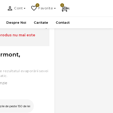
0
0
Cont
Favorite
Coș
Despre Noi
Caritate
Contact
produs nu mai este
ermont,
e rezultatul evaporării sevei
atic.
nzie
le de peste 150 de lei