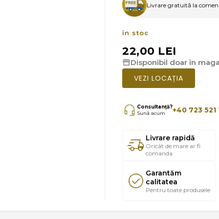
Livrare gratuită la comenzi
în stoc
22,00 LEI
Disponibil doar în magaz
VEZI LOCAȚIA
Consultanță?
+40 723 521 
Sună acum
Livrare rapidă
Oricât de mare ar fi
comanda
Garantăm
calitatea
Pentru toate produsele