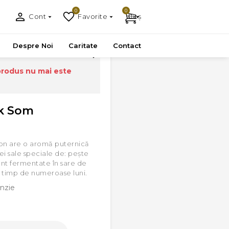
0
0
Cont
Favorite
Coș
Despre Noi
Caritate
Contact
produs nu mai este
ek Som
n are o aromă puternică
i sale speciale de: pește
sunt fermentate în sare de
 timp de numeroase luni.
nzie