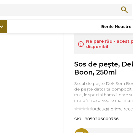
/
Produse Asiatice
/
Sos de peşte, Dek Som Boon, 250ml
Berile Noastre
Ne pare rău - acest 
disponibil
Sos de peşte, D
Boon, 250ml
Sosul de pește Dek Som Boo
de pește datorită compoziție
mic, în special hamsii, care 
mare în rezervoare mai mari
Adaugă prima rece
SKU:
8850206800766