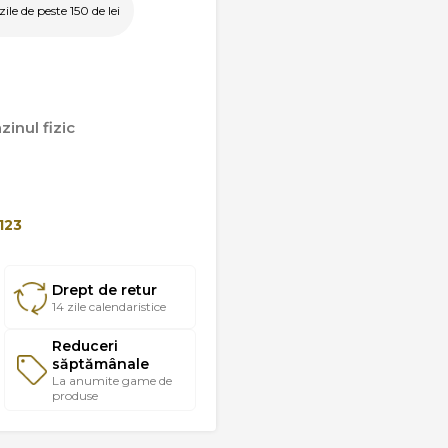
le de peste 150 de lei
inul fizic
123
Drept de retur
14 zile calendaristice
Reduceri
săptămânale
La anumite game de
produse