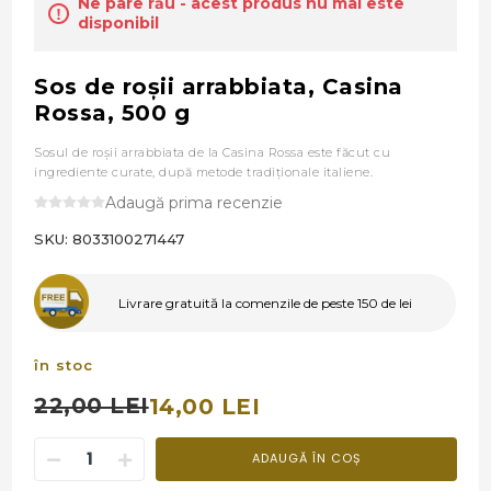
Ne pare rău - acest produs nu mai este
disponibil
Sos de roşii arrabbiata, Casina
Rossa, 500 g
Sosul de roşii arrabbiata de la Casina Rossa este făcut cu
ingrediente curate, după metode tradiţionale italiene.
Adaugă prima recenzie
SKU:
8033100271447
Livrare gratuită la comenzile de peste 150 de lei
în stoc
22,00 LEI
14,00 LEI
ADAUGĂ ÎN COȘ