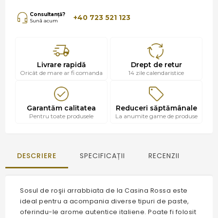
Consultanță?
+40 723 521 123
Sună acum
Livrare rapidă
Drept de retur
Oricât de mare ar fi comanda
14 zile calendaristice
Garantăm calitatea
Reduceri săptămânale
Pentru toate produsele
La anumite game de produse
DESCRIERE
SPECIFICAȚII
RECENZII
Sosul de roşii arrabbiata de la Casina Rossa este
ideal pentru a acompania diverse tipuri de paste,
oferindu-le arome autentice italiene. Poate fi folosit