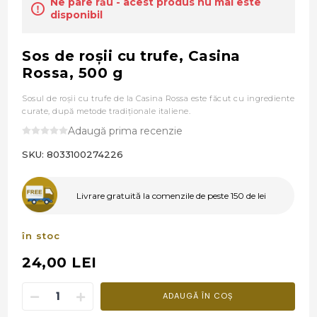
Ne pare rău - acest produs nu mai este
disponibil
Sos de roşii cu trufe, Casina
Rossa, 500 g
Sosul de roşii cu trufe de la Casina Rossa este făcut cu ingrediente
curate, după metode tradiţionale italiene.
Adaugă prima recenzie
SKU:
8033100274226
Livrare gratuită la comenzile de peste 150 de lei
în stoc
24,00 LEI
ADAUGĂ ÎN COȘ