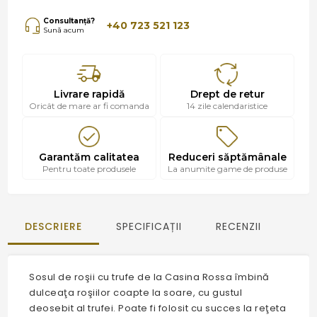
Consultanță?
+40 723 521 123
Sună acum
Livrare rapidă
Drept de retur
Oricât de mare ar fi comanda
14 zile calendaristice
Garantăm calitatea
Reduceri săptămânale
Pentru toate produsele
La anumite game de produse
DESCRIERE
SPECIFICAȚII
RECENZII
Sosul de roşii cu trufe de la Casina Rossa îmbină
dulceaţa roşiilor coapte la soare, cu gustul
deosebit al trufei. Poate fi folosit cu succes la reţeta