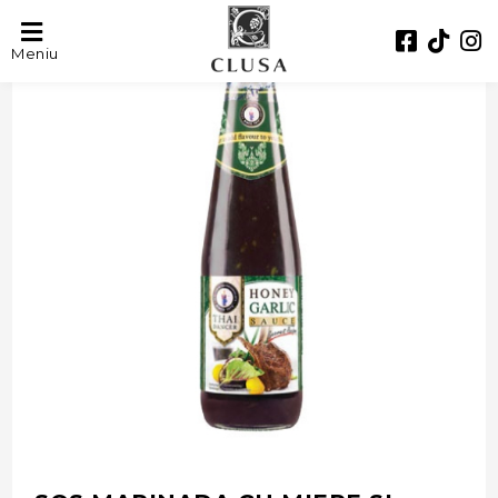
- 42%
Meniu