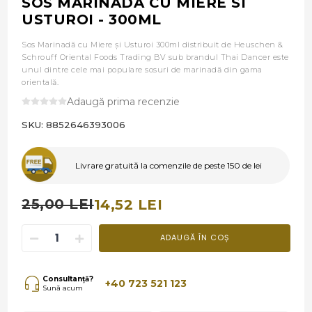
SOS MARINADA CU MIERE SI
USTUROI - 300ML
Sos Marinadă cu Miere și Usturoi 300ml distribuit de Heuschen &
Schrouff Oriental Foods Trading BV sub brandul Thai Dancer este
unul dintre cele mai populare sosuri de marinadă din gama
orientală.
Adaugă prima recenzie
SKU:
8852646393006
Livrare gratuită la comenzile de peste 150 de lei
25,00 LEI
14,52 LEI
ADAUGĂ ÎN COȘ
Consultanță?
+40 723 521 123
Sună acum