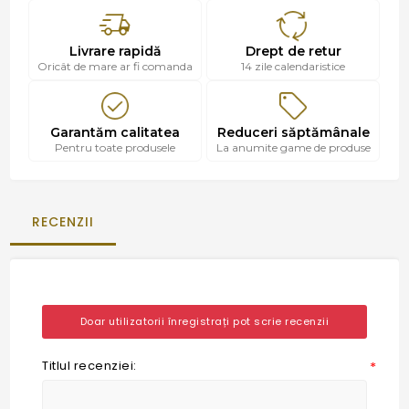
Livrare rapidă
Drept de retur
Oricât de mare ar fi comanda
14 zile calendaristice
Garantăm calitatea
Reduceri săptămânale
Pentru toate produsele
La anumite game de produse
RECENZII
Doar utilizatorii înregistrați pot scrie recenzii
Titlul recenziei:
*