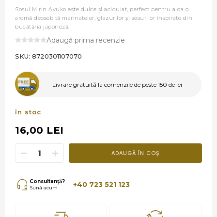
Sosul Mirin Ayuko este dulce şi acidulat, perfect pentru a da o
aromă deosebită marinatelor, glazurilor şi sosurilor inspirate din
bucătăria japoneză.
Adaugă prima recenzie
SKU:
8720301107070
Livrare gratuită la comenzile de peste 150 de lei
în stoc
16,00 LEI
ADAUGĂ ÎN COȘ
Consultanță?
+40 723 521 123
Sună acum