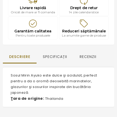
Livrare rapidă
Drept de retur
Oricât de mare ar fi comanda
14 zile calendaristice
Garantăm calitatea
Reduceri săptămânale
Pentru toate produsele
La anumite game de produse
DESCRIERE
SPECIFICAȚII
RECENZII
Sosul Mirin Ayuko este dulce şi acidulat, perfect
pentru a da o aromă deosebită marinatelor,
glazurilor şi sosurilor inspirate din bucătăria
japoneză.
Ţara de origine:
Thailanda