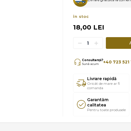
în stoc
18,00 LEI
Consultanță?
+40 723 521 
Sună acum
Livrare rapidă
Oricât de mare ar fi
comanda
Garantăm
calitatea
Pentru toate produsele