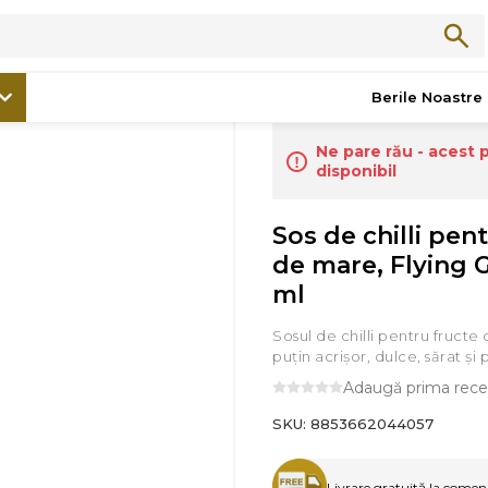
/
Produse Asiatice
/
Sos de chilli pentru fructe de mare, Flying Goose,
Berile Noastre
Ne pare rău - acest 
disponibil
Sos de chilli pen
de mare, Flying 
ml
Sosul de chilli pentru fructe
puțin acrișor, dulce, sărat și 
Adaugă prima rece
SKU:
8853662044057
Livrare gratuită la comenzi