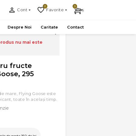
0
0
Cont
Favorite
Coș
 295 ml
Despre Noi
Caritate
Contact
produs nu mai este
tru fructe
Goose, 295
 de mare, Flying Goose este
picant, toate în același timp.
nzie
le de peste 150 de lei