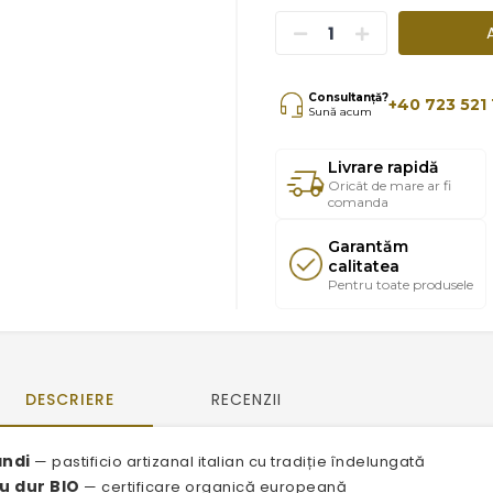
Consultanță?
+40 723 521 
Sună acum
Livrare rapidă
Oricât de mare ar fi
comanda
Garantăm
calitatea
Pentru toate produsele
DESCRIERE
RECENZII
andi
— pastificio artizanal italian cu tradiție îndelungată
u dur BIO
— certificare organică europeană