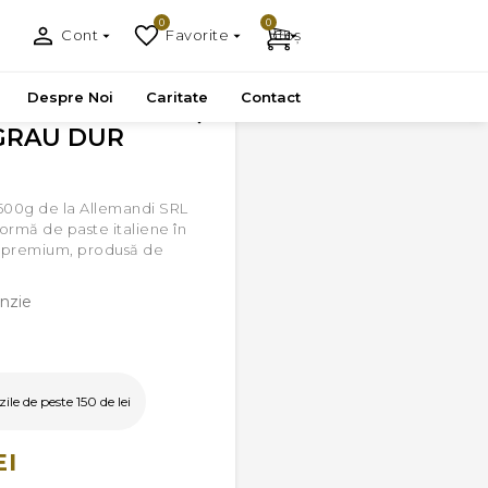
0
0
Cont
Favorite
Coș
Despre Noi
Caritate
Contact
 GRAU DUR
500g de la Allemandi SRL
formă de paste italiene în
ă premium, produsă de
nzie
le de peste 150 de lei
EI