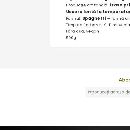
trase pr
Producție artizanală:
Uscare lentă la temperatur
Spaghetti
Format:
— formă cili
Timp de fierbere: ~9-11 minute 
Fără ouă, vegan
500g
Abon