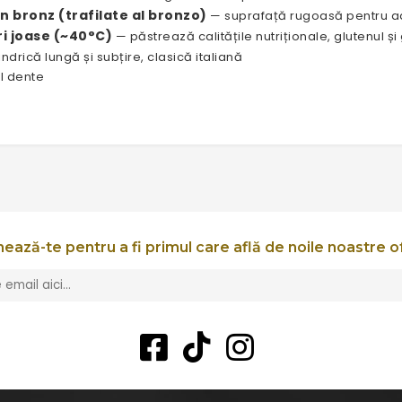
in bronz (trafilate al bronzo)
— suprafață rugoasă pentru ad
i joase (~40°C)
— păstrează calitățile nutriționale, glutenul și
ndrică lungă și subțire, clasică italiană
al dente
ează-te pentru a fi primul care află de noile noastre o