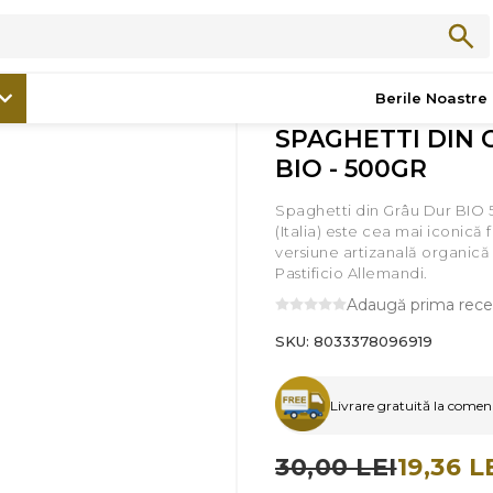
/
Promoții
/
SPAGHETTI DIN GRAU DUR BIO - 500GR
Berile Noastre
SPAGHETTI DIN
BIO - 500GR
Spaghetti din Grâu Dur BIO 
(Italia) este cea mai iconică 
versiune artizanală organic
Pastificio Allemandi.
Adaugă prima rece
SKU:
8033378096919
Livrare gratuită la comenzi
30,00 LEI
19,36 L