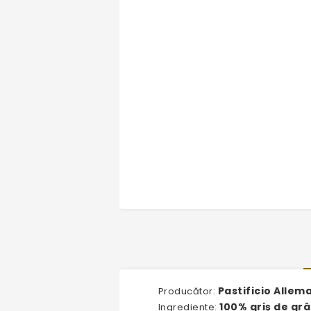
Pastificio Allem
Producător:
100% griș de grâ
Ingrediente: