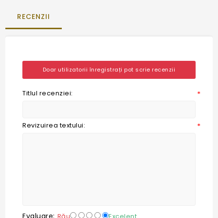
RECENZII
Doar utilizatorii înregistrați pot scrie recenzii
Titlul recenziei:
*
Revizuirea textului:
*
Evaluare:
Rău
Excelent