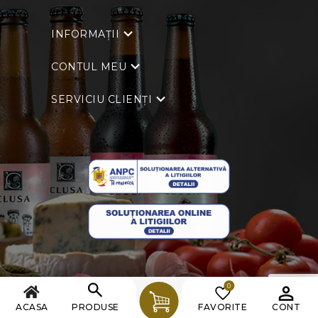
INFORMAȚII
CONTUL MEU
SERVICIU CLIENȚI
0
Copyright © 2026 Clusa. Toate drepturile rezervate.
ACASA
PRODUSE
FAVORITE
CONT
Powered by
nopCommerce
| Creat de
Ecom Digital