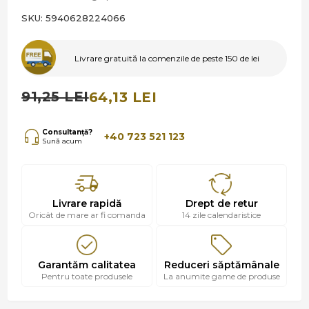
SKU:
5940628224066
Livrare gratuită la comenzile de peste 150 de lei
91,25 LEI
64,13 LEI
Consultanță?
+40 723 521 123
Sună acum
Livrare rapidă
Drept de retur
Oricât de mare ar fi comanda
14 zile calendaristice
Garantăm calitatea
Reduceri săptămânale
Pentru toate produsele
La anumite game de produse