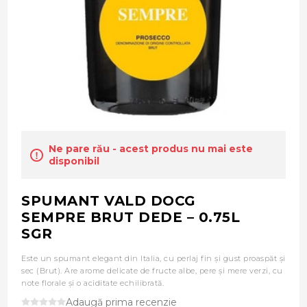
Ne pare rău - acest produs nu mai este
disponibil
SPUMANT VALD DOCG
SEMPRE BRUT DEDE – 0.75L
SGR
Este un spumant elegant din Italia, cu perlaj fin și gust proaspăt și
sec (Brut). Are arome delicate de fructe albe, pere și mere verzi, cu
note florale și o aciditate echilibrată.
Adaugă prima recenzie