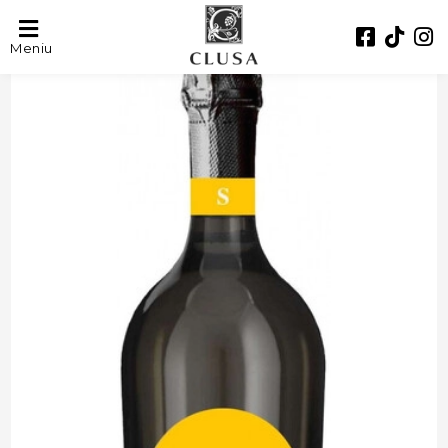
- 30%
Meniu