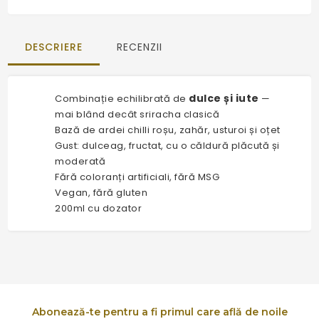
DESCRIERE
RECENZII
dulce și iute
Combinație echilibrată de
—
mai blând decât sriracha clasică
Bază de ardei chilli roșu, zahăr, usturoi și oțet
Gust: dulceag, fructat, cu o căldură plăcută și
moderată
Fără coloranți artificiali, fără MSG
Vegan, fără gluten
200ml cu dozator
Abonează-te pentru a fi primul care află de noile