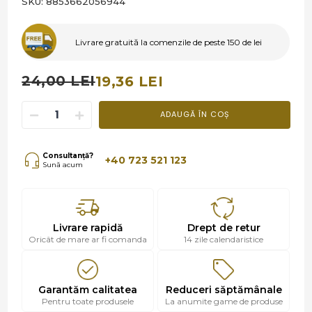
SKU:
8853662056944
Livrare gratuită la comenzile de peste 150 de lei
24,00 LEI
19,36 LEI
ADAUGĂ ÎN COȘ
Consultanță?
+40 723 521 123
Sună acum
Livrare rapidă
Drept de retur
Oricât de mare ar fi comanda
14 zile calendaristice
Garantăm calitatea
Reduceri săptămânale
Pentru toate produsele
La anumite game de produse