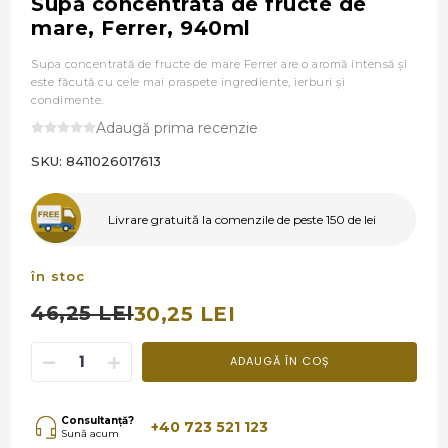
Supă concentrată de fructe de
mare, Ferrer, 940ml
Supa concentrată de fructe de mare Ferrer are o aromă intensă şi
este făcută cu cele mai praspete ingrediente, ierburi şi
condimente.
Adaugă prima recenzie
SKU:
8411026017613
Livrare gratuită la comenzile de peste 150 de lei
în stoc
46,25 LEI
30,25 LEI
ADAUGĂ ÎN COȘ
Consultanță?
+40 723 521 123
Sună acum