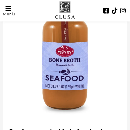
- 35%
Meniu